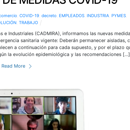
comercio
,
COVID-19
,
decreto
,
EMPLEADOS
,
INDUSTRIA
,
PYMES
,
OLUCIÓN
,
TRABAJO
 e Industriales (CADMIRA), informamos las nuevas medid
ergencia sanitaria vigente: Deberán permanecer aisladas, 
blecen a continuación para cada supuesto, y por el plazo q
egún la evolución epidemiológica y las recomendaciones […
Read More