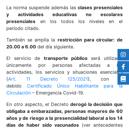
La norma suspende además las
clases presenciales
y actividades educativas no escolares
presenciales
en los todos los niveles en el
período citado.
También se amplía la
restricci
ó
n para circular: de
20.00 a 6.00
del día siguiente.
El servicio de
transporte p
ú
blico
será utilizado
únicamente por personas afectadas a las
actividades, los servicios y situaciones esenciales
(
Art. 11 Decreto 125/2021
), con el
debido
Certificado Único Habilitante para la
Circulación
– Emergencia Covid-19.
En otro aspecto, el Decreto
derog
ó
la decisi
ón que
obligaba a embarazadas, personas mayores de 60
años y de riesgo a la presencialidad laboral a los 14
días de haber sido vacunados
(ver antecedentes