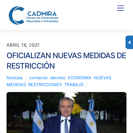
Skip
Men
to
content
ABRIL 16, 2021
OFICIALIZAN NUEVAS MEDIDAS DE
RESTRICCIÓN
Noticias
comercio
,
decreto
,
ECONOMÍA
,
NUEVAS
MEDIDAS
,
RESTRICCIONES
,
TRABAJO