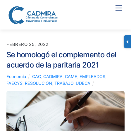
Skip
Men
to
content
FEBRERO 25, 2022
Se homologó el complemento del
acuerdo de la paritaria 2021
Economía
CAC
,
CADMIRA
,
CAME
,
EMPLEADOS
,
FAECYS
,
RESOLUCIÓN
,
TRABAJO
,
UDECA