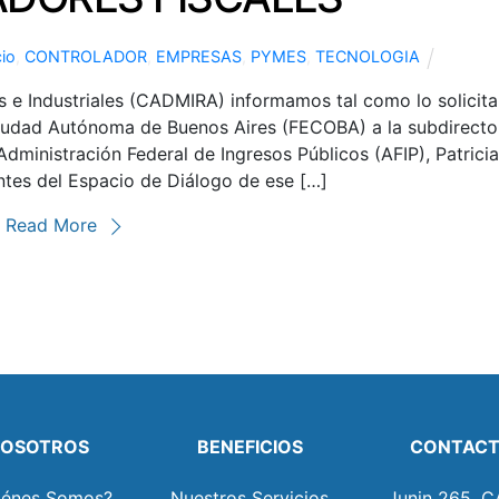
io
,
CONTROLADOR
,
EMPRESAS
,
PYMES
,
TECNOLOGIA
e Industriales (CADMIRA) informamos tal como lo solicita
 Ciudad Autónoma de Buenos Aires (FECOBA) a la subdirecto
Administración Federal de Ingresos Públicos (AFIP), Patricia
ntes del Espacio de Diálogo de ese […]
Read More
OSOTROS
BENEFICIOS
CONTAC
iénes Somos?
Nuestros Servicios
Junin 265, C