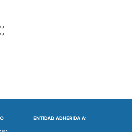
ra
ra
TO
ENTIDAD ADHERIDA A:
ABA.