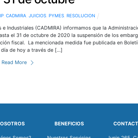
IP
,
CADMIRA
,
JUICIOS
,
PYMES
,
RESOLUCION
e Industriales (CADMIRA) informamos que la Administraci
hasta el 31 de octubre de 2020 la suspensión de los embar
cución fiscal. La mencionada medida fue publicada en Boletí
l día de hoy a través de […]
Read More
OSOTROS
BENEFICIOS
CONTAC
iénes Somos?
Nuestros Servicios
Junin 265, C