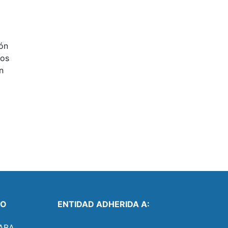
ón
gos
n
TO
ENTIDAD ADHERIDA A:
ABA.