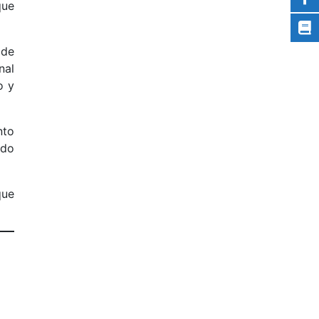
que
 de
nal
o y
nto
ado
que