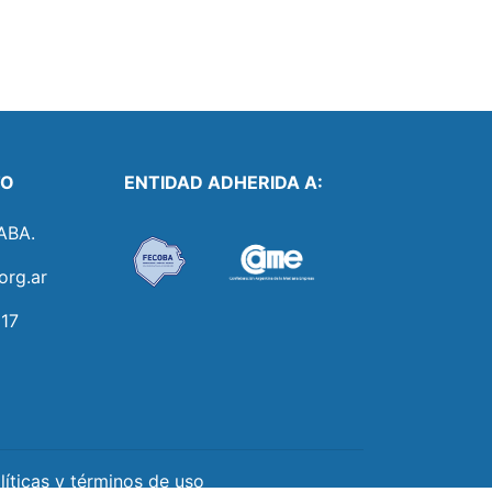
TO
ENTIDAD ADHERIDA A:
ABA.
org.ar
17
Back
To
Top
líticas y términos de uso