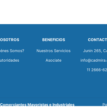
OSOTROS
BENEFICIOS
CONTAC
iénes Somos?
Nuestros Servicios
Junin 265, C
utoridades
Asociate
info@cadmira.
11 2666-62
omerciantes Mayoristas e Industriales
Po