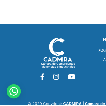
N
¿Qu
A
© 2020 Copyright:
CADMIRA | Cámara de C