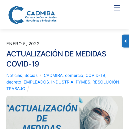
Skip
Men
to
content
ENERO 5, 2022
ACTUALIZACIÓN DE MEDIDAS
COVID-19
Noticias
,
Socios
CADMIRA
,
comercio
,
COVID-19
,
decreto
,
EMPLEADOS
,
INDUSTRIA
,
PYMES
,
RESOLUCIÓN
,
TRABAJO