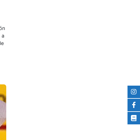
ón
 a
de