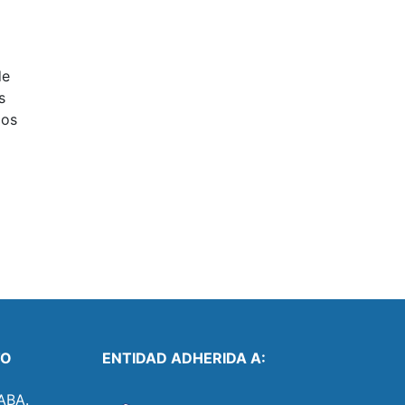
de
s
dos
TO
ENTIDAD ADHERIDA A:
ABA.