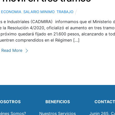
ECONOMIA
,
SALARIO MINIMO
,
TRABAJO
 e Industriales (CADMIRA) informamos que el Ministerio 
 la Resolución 4/2020, oficializó el aumento en tres tramo
zo próximo quedará fijado en 21.600 pesos, alcanzando a to
uentren comprendidos en el Régimen […]
Read More
OSOTROS
BENEFICIOS
CONTAC
iénes Somos?
Nuestros Servicios
Junin 265, C